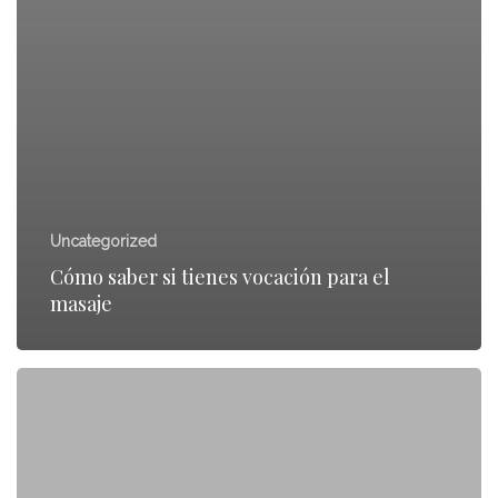
Uncategorized
Cómo saber si tienes vocación para el
masaje
Estiramientos
para
el
trapecio